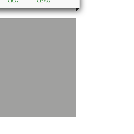
CICA
CISAG