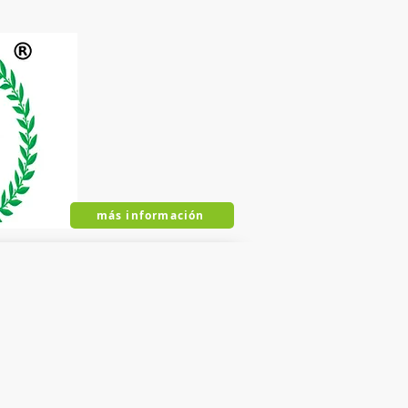
más información
CICA
CISAG